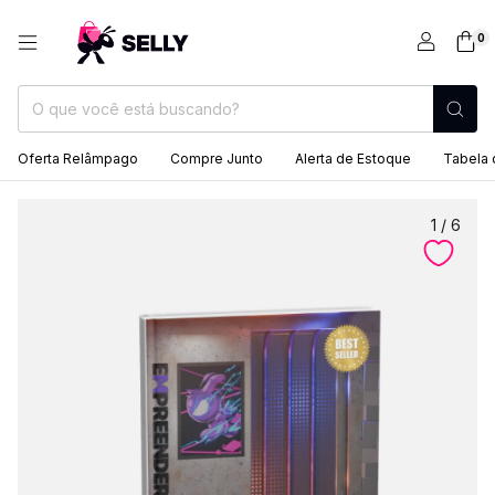
0
Oferta Relâmpago
Compre Junto
Alerta de Estoque
Tabela
1
/
6