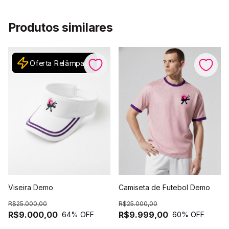
Produtos similares
Oferta Relâmpago
Oferta Relâmpago
Viseira Demo
Camiseta de Futebol Demo
R$25.000,00
R$25.000,00
R$9.000,00
R$9.999,00
64
% OFF
60
% OFF