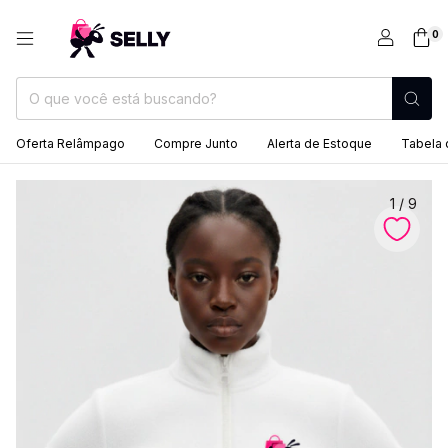
0
Oferta Relâmpago
Compre Junto
Alerta de Estoque
Tabela
1
/
9