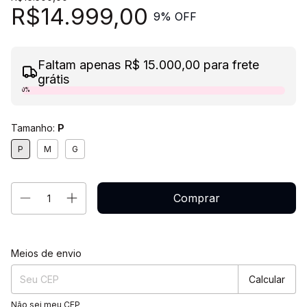
R$14.999,00
9
% OFF
Faltam apenas R$ 15.000,00 para frete
grátis
0%
Tamanho:
P
P
M
G
Entregas para o CEP:
Alterar CEP
Meios de envio
Calcular
Não sei meu CEP